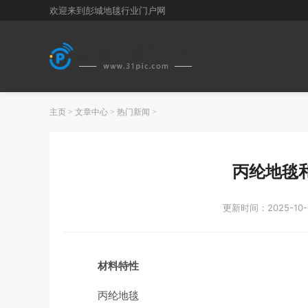
欢迎来到彭城地毯行业门户网
主页
>
文章中心
>
热门新闻
>
丙纶地毯
更新时间：2025-10-
材料特性
丙纶地毯