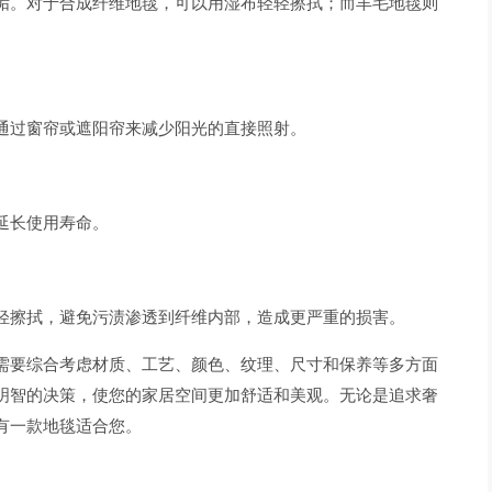
垢。对于合成纤维地毯，可以用湿布轻轻擦拭；而羊毛地毯则
通过窗帘或遮阳帘来减少阳光的直接照射。
延长使用寿命。
轻擦拭，避免污渍渗透到纤维内部，造成更严重的损害。
需要综合考虑材质、工艺、颜色、纹理、尺寸和保养等多方面
明智的决策，使您的家居空间更加舒适和美观。无论是追求奢
有一款地毯适合您。